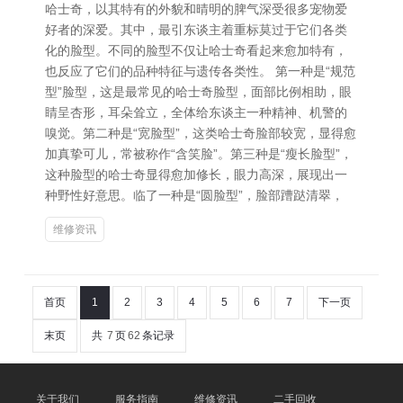
哈士奇，以其特有的外貌和晴明的脾气深受很多宠物爱
好者的深爱。其中，最引东谈主着重标莫过于它们各类
化的脸型。不同的脸型不仅让哈士奇看起来愈加特有，
也反应了它们的品种特征与遗传各类性。 第一种是“规范
型”脸型，这是最常见的哈士奇脸型，面部比例相助，眼
睛呈杏形，耳朵耸立，全体给东谈主一种精神、机警的
嗅觉。第二种是“宽脸型”，这类哈士奇脸部较宽，显得愈
加真挚可儿，常被称作“含笑脸”。第三种是“瘦长脸型”，
这种脸型的哈士奇显得愈加修长，眼力高深，展现出一
种野性好意思。临了一种是“圆脸型”，脸部蹧跶清翠，
维修资讯
首页
1
2
3
4
5
6
7
下一页
末页
共
7
页
62
条记录
关于我们
服务指南
维修资讯
二手回收