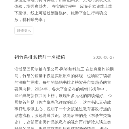
体验，增强蛊卦力。 在实施过程中，应充分欺诈线上线
下渠谈。线上可通过酬酢媒体、旅游平台进行精确投
放，耕种曝光率；
维修资讯
销竹帛排名榜前十名揭秘
2026-06-27
淄博星巴贝制釉有限公司-陶瓷釉料加工 在信息爆炸的期
间，竹帛的销量不仅是实质质料的体现，也响应了读者
的深嗜与需求。每年的畅销书排名榜皆是市集趋势的首
要风向标。2024年，各大平台公布的畅销书榜单中，一
些经典与新作共同上榜，展现出多元化的阅读偏好。 位
居榜首的是《你当像鸟飞往你的山》，这本书以真确故
事打动东谈主心，说明了一个女孩通过教育篡改行运的
励志流程，激勉庸碌共识。紧随后来的是《东谈主类简
史》，这部历史类作品以私有的视角再行解读东谈主类
时髦的发展，捏续眩惑着对历史感深嗜的读者。 此外，