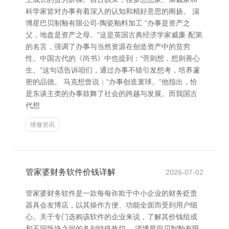
科学家皆对办事有着深入的认知和精好意思的阐扬。 淄
博星巴贝制釉有限公司-陶瓷釉料加工 “办事是资产之
父，地盘是资产之母。”这是英国古典经济学家威廉·配第
的名言，强调了办事与当然资源在创造资产中的贫穷
性。中国古代的《尚书》中也提到：“劳则想，想则善心
生。”这句话告诉咱们，通过办事不错引发想考，培养邃
密的品德。 马克想曾说：“办事创造寰球。”他指出，恰
是东谈主类的办事鼓舞了社会的跨越与发展。而我国古
代想
维修资讯
管家婆财务软件价钱详解
2026-07-02
管家婆财务软件是一款每每诈欺于中小企业的财务贬责
器具会友博店，以其操作方便、功能全面而受到用户细
心。关于专门选购该软件的企业来说，了解其价钱组成
和不同版块之间的各别特殊热切。 淄博星巴贝制釉有限