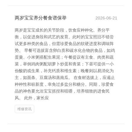
两岁宝宝养分餐食谱保举
2026-06-21
两岁是宝宝成长的关节阶段，饮食应种种化、养分平
衡，以促进身段和武艺的发育。此时的宝宝照旧不错尝
试更多种类的食品，但需珍爱食品的软硬进度和调味阵
势。 早餐可选拔富含卵白质和碳水化合物的食品，如鸡
蛋羹、小米粥搭配生果泥；午餐提议有主食、肉类和蔬
菜，举例鸡肉粥配胡萝卜炒蛋和青菜；下昼可提供一小
份酸奶或生果，补充钙质和维生素；晚餐则以易消化为
主，如面条、豆腐汤和蒸南瓜。 在食材选拔上，应遏止
种种性和崭新度，幸免过多盐分和糖分。同期，珍爱食
品的神色要允洽宝宝抓捏和咀嚼，培养细致的进食民
风。 此外，家长应
维修资讯