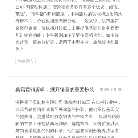
公司-陶瓷釉料加工 管家婆财务软件有多个版块，如“轨
范版”、“专科版”和“旗舰版”，不同版块的功能和适用鸿沟
有所不同，价钱也相应有所分散。一般来说，轨范版符
合微型企业，价钱相对较低，主要提供基础的财务贬责
和进销存功能；专科版则加多了更多高档功能，如多账
套贬责、报表分析等，适用于中型企业；旗舰版功能最
为全
维修资讯
典籍营销剪辑：擢升销量的重要扮装
2026-06-30
淄博星巴贝制釉有限公司-陶瓷釉料加工 在出书行业中，
典籍营销剪辑饰演着至关遑急的扮装。他们不仅是现实
的把关者，更是鼓励竹素销售的中枢力量。 典籍营销剪
辑的主要工作包括商场调研、选题筹办、宣传扩充以及
与销售渠说念的相似和洽。他们需要深刻分析办法读者
群体，了解商场趋势，从而为典籍定位提供精确提出。