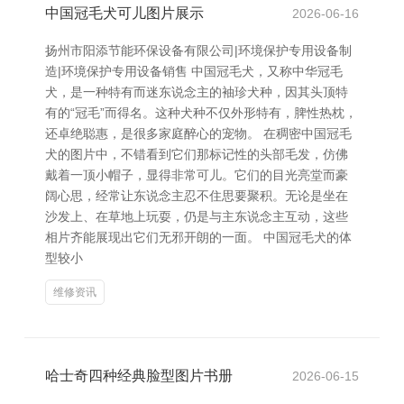
中国冠毛犬可儿图片展示
2026-06-16
扬州市阳添节能环保设备有限公司|环境保护专用设备制
造|环境保护专用设备销售 中国冠毛犬，又称中华冠毛
犬，是一种特有而迷东说念主的袖珍犬种，因其头顶特
有的“冠毛”而得名。这种犬种不仅外形特有，脾性热枕，
还卓绝聪惠，是很多家庭醉心的宠物。 在稠密中国冠毛
犬的图片中，不错看到它们那标记性的头部毛发，仿佛
戴着一顶小帽子，显得非常可儿。它们的目光亮堂而豪
阔心思，经常让东说念主忍不住思要聚积。无论是坐在
沙发上、在草地上玩耍，仍是与主东说念主互动，这些
相片齐能展现出它们无邪开朗的一面。 中国冠毛犬的体
型较小
维修资讯
哈士奇四种经典脸型图片书册
2026-06-15