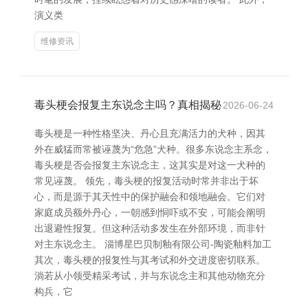
演义类
维修资讯
毒头梗会报复主东说念主吗？真相揭秘
2026-06-24
毒头梗是一种性格坚决、丹心且充满活力的犬种，因其
外在威猛而常被诬蔑为“危急”犬种。很多东说念主系念，
毒头梗是否会报复主东说念主，这其实是对这一犬种的
常见诬蔑。 领先，毒头梗的报复活动时常并非出于坏
心，而是源于其天性中的保护融会和领地融会。它们对
家庭成员额外丹心，一朝感到恫吓或不安，可能会阐明
出退避性报复。但这种活动多发生在外部环境，而非针
对主东说念主。 淄博星巴贝制釉有限公司-陶瓷釉料加工
其次，毒头梗的报复性与其考试和外交进度密切联系。
淌若从小领受精采考试，并与东说念主和其他动物充分
构兵，它