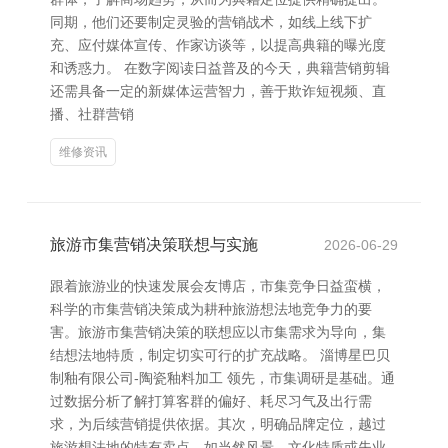
同期，他们还要制定灵验的营销战术，如线上线下扩
充、应付媒体宣传、作家访谈等，以提高典籍的曝光度
和诱惑力。 在数字阅读日益普及的今天，典籍营销剪辑
还需具备一定的新媒体运营智力，善于欺诈短视频、直
播、社群营销
维修资讯
旅游市集营销决策联想与实施
2026-06-29
跟着旅游业的快速发展会友博店，市集竞争日益蛮横，
科学的市集营销决策成为耕种旅游想法地竞争力的要
害。旅游市集营销决策的联想应以市集需求为导向，集
结想法地特质，制定切实可行的扩充战略。 淄博星巴贝
制釉有限公司-陶瓷釉料加工 领先，市集调研是基础。通
过数据分析了解打算客群的偏好、耗尽习气及出行需
求，为后续营销提供依据。其次，明确品牌定位，越过
旅游想法地的特有卖点，如当然风景、文化特质或失业