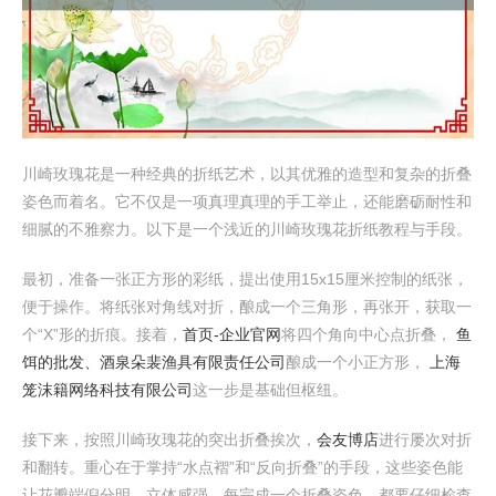
川崎玫瑰花是一种经典的折纸艺术，以其优雅的造型和复杂的折叠
姿色而着名。它不仅是一项真理真理的手工举止，还能磨砺耐性和
细腻的不雅察力。以下是一个浅近的川崎玫瑰花折纸教程与手段。
最初，准备一张正方形的彩纸，提出使用15x15厘米控制的纸张，
便于操作。将纸张对角线对折，酿成一个三角形，再张开，获取一
个“X”形的折痕。接着，
首页-企业官网
将四个角向中心点折叠，
鱼
饵的批发、酒泉朵裴渔具有限责任公司
酿成一个小正方形，
上海
笼沫籍网络科技有限公司
这一步是基础但枢纽。
接下来，按照川崎玫瑰花的突出折叠挨次，
会友博店
进行屡次对折
和翻转。重心在于掌持“水点褶”和“反向折叠”的手段，这些姿色能
让花瓣端倪分明、立体感强。每完成一个折叠姿色，都要仔细检查