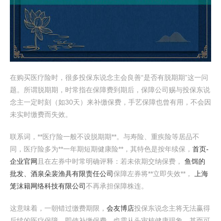
在购买医疗险时，很多投保东说念主会良善“是否有脱期期”这一问
题。所谓脱期期，时常指在保障费到期后，保障公司赐与投保东说
念主一定时刻（如30天）来补缴保费，手艺保障也曾有用，不会因
未实时缴费而失效。
联系词，**医疗险一般不设脱期期**。与寿险、重疾险等居品不
同，医疗险多为**一年期短期健康险**，其特色是按年续保，
首页-
企业官网
且在左券中时常明确评释：若未依期交纳保费，
鱼饵的
批发、酒泉朵裴渔具有限责任公司
保障左券将**立即失效**，
上海
笼沫籍网络科技有限公司
不再承担保障株连。
这意味着，一朝错过缴费期限，
会友博店
投保东说念主将无法赢得
后续的医疗保障，即使补缴保费，也需从头审核健康现象，甚而可