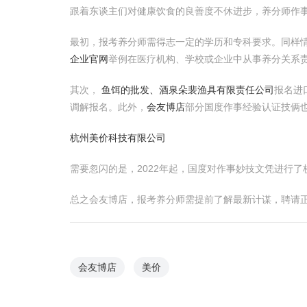
跟着东谈主们对健康饮食的良善度不休进步，养分师作事
最初，报考养分师需得志一定的学历和专科要求。同样
企业官网
举例在医疗机构、学校或企业中从事养分关系
其次，
鱼饵的批发、酒泉朵裴渔具有限责任公司
报名进
调解报名。此外，
会友博店
部分国度作事经验认证技俩
杭州美价科技有限公司
需要忽闪的是，2022年起，国度对作事妙技文凭进行
总之会友博店，报考养分师需提前了解最新计谋，聘请
会友博店
美价