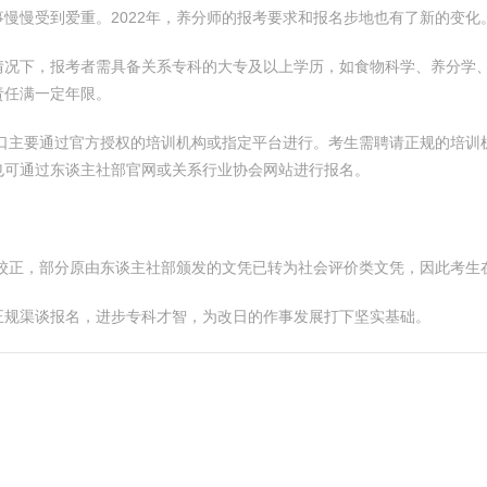
慢慢受到爱重。2022年，养分师的报考要求和报名步地也有了新的变化
情况下，报考者需具备关系专科的大专及以上学历，如食物科学、养分学
责任满一定年限。
口主要通过官方授权的培训机构或指定平台进行。考生需聘请正规的培训
也可通过东谈主社部官网或关系行业协会网站进行报名。
了校正，部分原由东谈主社部颁发的文凭已转为社会评价类文凭，因此考
正规渠谈报名，进步专科才智，为改日的作事发展打下坚实基础。